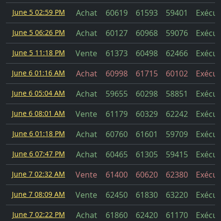
June 5 02:59 PM
Achat
60619
61593
59401
Exécut
June 5 06:26 PM
Achat
60127
60968
59076
Exécut
June 5 11:18 PM
Vente
61373
60498
62466
Exécut
June 6 01:16 AM
Achat
60998
61715
60102
Exécut
June 6 05:04 AM
Achat
59655
60298
58851
Exécut
June 6 08:01 AM
Vente
61179
60329
62242
Exécut
June 6 01:18 PM
Achat
60760
61601
59709
Exécut
June 6 07:47 PM
Achat
60465
61305
59415
Exécut
June 7 02:32 AM
Vente
61400
60620
62380
Exécut
June 7 08:09 AM
Vente
62450
61830
63220
Exécut
June 7 02:22 PM
Achat
61860
62420
61170
Exécut