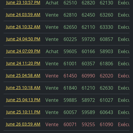
June 23 10:57 PM
Achat
62510
62820
62130
Exécut
June 24 03:59 AM
Vente
62810
62450
63260
Exécut
June 24 10:32 AM
Vente
62650
62110
63330
Exécut
June 24 04:50 PM
Vente
60225
59720
60857
Exécut
June 24 07:09 PM
Achat
59605
60166
58903
Exécut
June 24 11:20 PM
Vente
61001
60357
61806
Exécut
June 25 04:58 AM
Vente
61450
60990
62020
Exécut
June 25 10:18 AM
Vente
61840
61210
62630
Exécut
June 25 04:13 PM
Vente
59885
58972
61027
Exécut
June 25 10:11 PM
Vente
60057
59589
60643
Exécut
June 26 03:59 AM
Vente
60071
59255
61090
Exécut