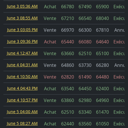
June 3 05:36 AM
Achat
66780
67490
65900
Exécut
June 3 08:55 AM
Vente
67210
66540
68040
Exécut
June 3 03:05 PM
Vente
66970
66300
67810
Annul
June 3 09:36 PM
Achat
65440
66080
64640
Exécut
June 4 12:47 AM
Vente
63660
62510
65100
Exécut
June 4 04:31 AM
Vente
64860
63730
66280
Annul
June 4 10:50 AM
Vente
62820
61490
64480
Exécut
June 4 04:43 PM
Achat
63540
64450
62400
Exécut
June 4 10:57 PM
Vente
63860
62980
64960
Exécut
June 5 04:00 AM
Achat
62510
63340
61470
Exécut
June 5 08:27 AM
Achat
62440
63560
61050
Exécut