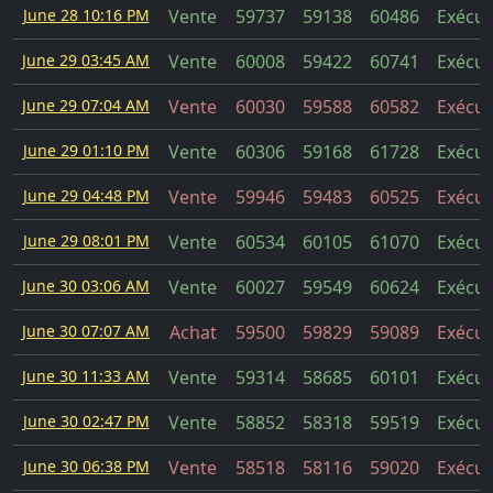
June 28 10:16 PM
Vente
59737
59138
60486
Exécut
June 29 03:45 AM
Vente
60008
59422
60741
Exécut
June 29 07:04 AM
Vente
60030
59588
60582
Exécut
June 29 01:10 PM
Vente
60306
59168
61728
Exécut
June 29 04:48 PM
Vente
59946
59483
60525
Exécut
June 29 08:01 PM
Vente
60534
60105
61070
Exécut
June 30 03:06 AM
Vente
60027
59549
60624
Exécut
June 30 07:07 AM
Achat
59500
59829
59089
Exécut
June 30 11:33 AM
Vente
59314
58685
60101
Exécut
June 30 02:47 PM
Vente
58852
58318
59519
Exécut
June 30 06:38 PM
Vente
58518
58116
59020
Exécut