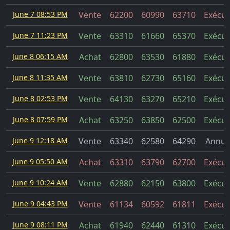
June 7 08:53 PM
Vente
62200
60990
63710
Exécut
June 7 11:23 PM
Vente
63310
61660
65370
Exécut
June 8 06:15 AM
Achat
62800
63530
61880
Exécut
June 8 11:35 AM
Vente
63810
62730
65160
Exécut
June 8 02:53 PM
Vente
64130
63270
65210
Exécut
June 8 07:59 PM
Achat
63250
63850
62500
Exécut
June 9 12:18 AM
Vente
63340
62580
64290
Annul
June 9 05:50 AM
Achat
63310
63790
62700
Exécut
June 9 10:24 AM
Vente
62880
62150
63800
Exécut
June 9 04:43 PM
Vente
61134
60592
61811
Exécut
June 9 08:11 PM
Achat
61940
62440
61310
Exécut