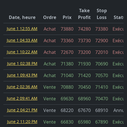
Take
Stop
Date, heure
Ordre
Prix
Profit
Loss
Statu
June 1 12:55 AM
Achat
73880
74280
73380
Exécut
June 1 04:33 AM
Achat
73360
73730
72900
Exécut
June 1 10:22 AM
Achat
72670
73200
72010
Exécut
June 1 02:38 PM
Achat
71380
71930
70690
Exécut
June 1 09:43 PM
Achat
71040
71420
70570
Exécut
June 2 02:36 AM
Vente
70880
70450
71410
Exécut
June 2 09:41 AM
Vente
69630
68960
70470
Exécut
June 2 04:21 PM
Vente
68220
67670
68910
Annul
June 2 11:20 PM
Vente
66830
65980
67890
Exécut