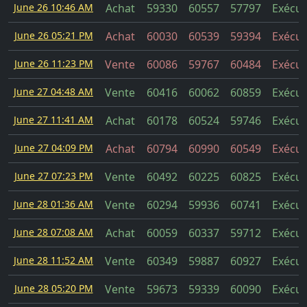
June 26 10:46 AM
Achat
59330
60557
57797
Exécut
June 26 05:21 PM
Achat
60030
60539
59394
Exécut
June 26 11:23 PM
Vente
60086
59767
60484
Exécut
June 27 04:48 AM
Vente
60416
60062
60859
Exécut
June 27 11:41 AM
Achat
60178
60524
59746
Exécut
June 27 04:09 PM
Achat
60794
60990
60549
Exécut
June 27 07:23 PM
Vente
60492
60225
60825
Exécut
June 28 01:36 AM
Vente
60294
59936
60741
Exécut
June 28 07:08 AM
Achat
60059
60337
59712
Exécut
June 28 11:52 AM
Vente
60349
59887
60927
Exécut
June 28 05:20 PM
Vente
59673
59339
60090
Exécut