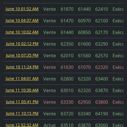
June 10 01:52 AM
Vente
61870
61440
62410
Exécut
June 10 04:37 AM
Vente
61470
60970
62100
Exécut
June 10 10:02 AM
Vente
61440
60850
62170
Exécut
June 10 02:12 PM
Vente
62350
61600
63290
Exécut
June 10 07:35 PM
Vente
62010
61560
62570
Exécut
June 10 11:24 PM
Vente
61630
61070
62320
Exécut
June 11 04:01 AM
Vente
62800
62320
63400
Exécut
June 11 10:30 AM
Vente
63010
62320
63870
Exécut
June 11 05:41 PM
Vente
63330
62950
63800
Exécut
June 11 10:15 PM
Vente
63720
63340
64190
Exécut
June 12 02:32 AM
Achat
63510
63870
63060
Exécut