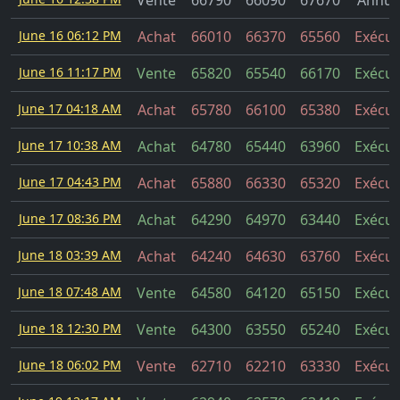
Vente
66790
66090
67670
Annul
June 16 06:12 PM
Achat
66010
66370
65560
Exécut
June 16 11:17 PM
Vente
65820
65540
66170
Exécut
June 17 04:18 AM
Achat
65780
66100
65380
Exécut
June 17 10:38 AM
Achat
64780
65440
63960
Exécut
June 17 04:43 PM
Achat
65880
66330
65320
Exécut
June 17 08:36 PM
Achat
64290
64970
63440
Exécut
June 18 03:39 AM
Achat
64240
64630
63760
Exécut
June 18 07:48 AM
Vente
64580
64120
65150
Exécut
June 18 12:30 PM
Vente
64300
63550
65240
Exécut
June 18 06:02 PM
Vente
62710
62210
63330
Exécut