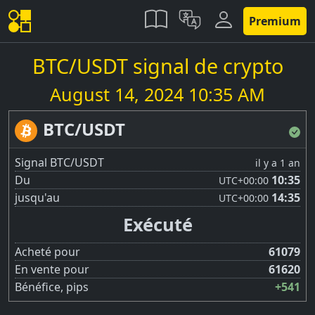
Premium
BTC/USDT signal de crypto
August 14, 2024 10:35 AM
BTC/USDT
Signal BTC/USDT
il y a 1 an
Du
10:35
UTC
+00:00
jusqu'au
14:35
UTC
+00:00
Exécuté
Acheté pour
61079
En vente pour
61620
Bénéfice, pips
+541