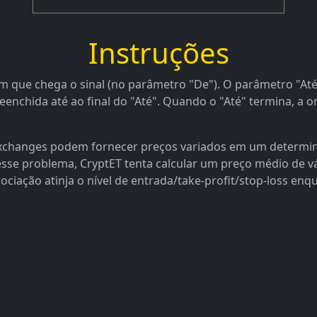
Instruções
 que chega o sinal (no parâmetro "De"). O parâmetro "Até"
nchida até ao final do "Até". Quando o "Até" termina, a o
 exchanges podem fornecer preços variados em um determi
 esse problema, CryptET tenta calcular um preço médio de 
ociação atinja o nível de entrada/take-profit/stop-loss en