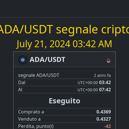
ADA/USDT segnale cript
July 21, 2024 03:42 AM
ADA/USDT
segnale ADA/USDT
2 anni fa
Dal
03:42
UTC
+00:00
Al
07:42
UTC
+00:00
Eseguito
Comprato a
0.4369
Venduto a
0.4327
Perdita, punto(i)
-42