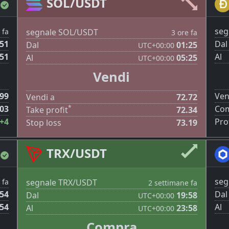
SOL/USDT
seg
segnale SOL/USDT
 fa
3 ore fa
:51
Dal
Dal
01:25
UTC
+00:00
:51
Al
Al
05:25
UTC
+00:00
Vendi
999
Ven
Vendi a
72.72
*
003
Com
Take profit
72.34
+4
Prof
Stop loss
73.19
TRX/USDT
seg
segnale TRX/USDT
 fa
2 settimane fa
:54
Dal
Dal
19:58
UTC
+00:00
:54
Al
Al
23:58
UTC
+00:00
Compra