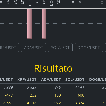
XRP/USDT
ADA/USDT
SOL/USDT
DOGE/USDT
Risultato
H/USDT
XRP/USDT
ADA/USDT
SOL/USDT
DOGE/U
6 989
3 829
875
4 141
3 
-477
232
133
608
8 661
4 118
922
3 374
3 