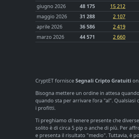
giugno 2026
48 175
15 212
maggio 2026
31 288
2 107
aprile 2026
36 586
2 419
marzo 2026
44 571
2 660
CryptET fornisce
Segnali Cripto Gratuiti
onl
Bisogna mettere un ordine in attesa quando arr
quando sta per arrivare l’ora "al". Qualsiasi 
i profitti.
Ti preghiamo di tenere presente che diverse
solito è di circa 5 pip o anche di più. Per 
e presenta il risultato "medio". Tuttavia, è p