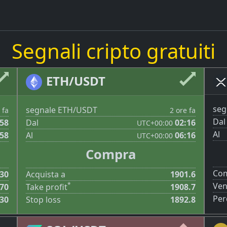
Segnali cripto gratuiti
ETH/USDT
seg
segnale ETH/USDT
 fa
2 ore fa
Dal
:58
Dal
02:16
UTC
+00:00
Al
:58
Al
06:16
UTC
+00:00
Compra
Com
30
Acquista a
1901.6
*
Ven
70
Take profit
1908.7
Per
30
Stop loss
1892.8