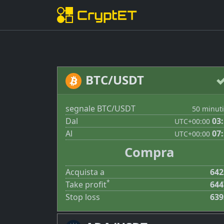
BTC/USDT
segnale BTC/USDT
50 minuti
Dal
03
UTC
+00:00
Al
07
UTC
+00:00
Compra
Acquista a
642
*
Take profit
644
Stop loss
639