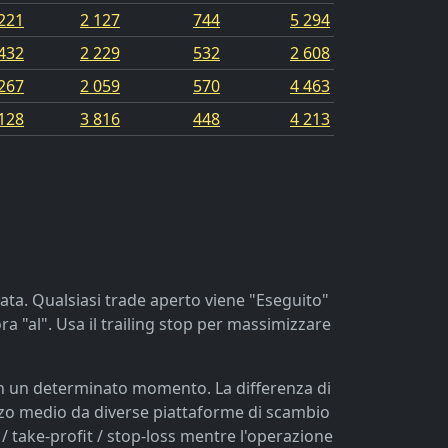
221
2 127
744
5 294
432
2 229
532
2 608
267
2 059
570
4 463
128
3 816
448
4 213
rzata. Qualsiasi trade aperto viene "Eseguito"
ra "al". Usa il trailing stop per massimizzare
in un determinato momento. La differenza di
ezzo medio da diverse piattaforme di scambio
o / take-profit / stop-loss mentre l'operazione