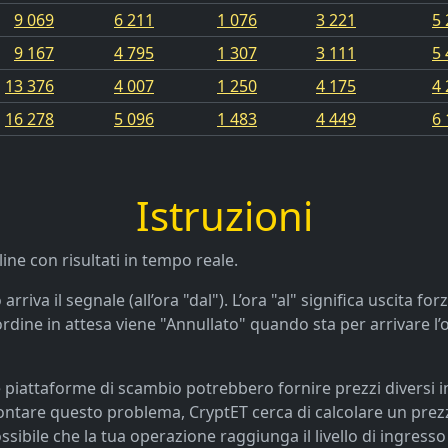
9 069
6 211
1 076
3 221
5 
9 167
4 795
1 307
3 111
5 
13 376
4 007
1 250
4 175
4 
16 278
5 096
1 483
4 449
6 
Istruzioni
ine con risultati in tempo reale.
iva il segnale (all’ora "dal"). L’ora "al" significa uscita fo
ordine in attesa viene "Annullato" quando sta per arrivare l’o
 piattaforme di scambio potrebbero fornire prezzi diversi 
affrontare questo problema, CryptET cerca di calcolare un pr
ossibile che la tua operazione raggiunga il livello di ingress