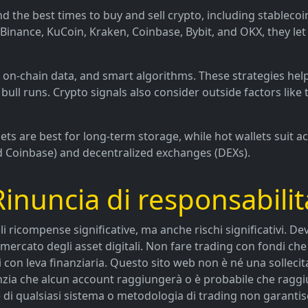
nd the best times to buy and sell crypto, including stableco
 Binance, KuCoin, Kraken, Coinbase, Bybit, and OKX, they le
on-chain data, and smart algorithms. These strategies help 
bull runs. Crypto signals also consider outside factors like
ts are best for long-term storage, while hot wallets suit ac
d Coinbase) and decentralized exchanges (DEXs).
Rinuncia di responsabilit
ali ricompense significative, ma anche rischi significativi. 
l mercato degli asset digitali. Non fare trading con fondi ch
con leva finanziaria. Questo sito web non è né una sollecita
nzia che alcun account raggiungerà o è probabile che raggiung
i qualsiasi sistema o metodologia di trading non garantiscon