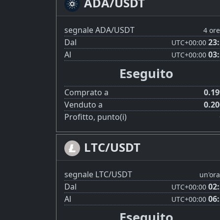
ADA/USDT
segnale ADA/USDT
4 ore
Dal
23
UTC
+00:00
Al
03
UTC
+00:00
Eseguito
Comprato a
0.1
Venduto a
0.2
Profitto, punto(i)
LTC/USDT
segnale LTC/USDT
un'ora
Dal
02
UTC
+00:00
Al
06
UTC
+00:00
Eseguito