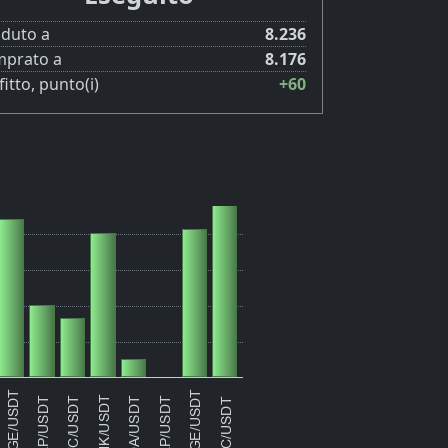
duto a
8.236
prato a
8.176
itto, punto(i)
+60