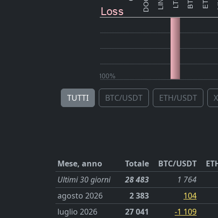
TUTTI
BTC/USDT
ETH/USDT
Mese, anno
Totale
BTC/USDT
ET
Ultimi 30 giorni
28 483
1 764
agosto 2026
2 383
104
luglio 2026
27 041
-1 109