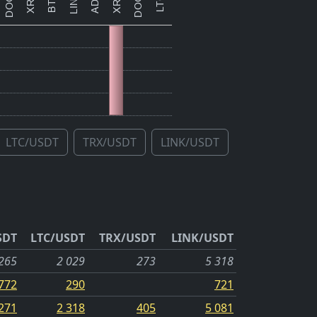
LTC/USDT
TRX/USDT
LINK/USDT
SDT
LTC/USDT
TRX/USDT
LINK/USDT
265
2 029
273
5 318
772
290
721
271
2 318
405
5 081