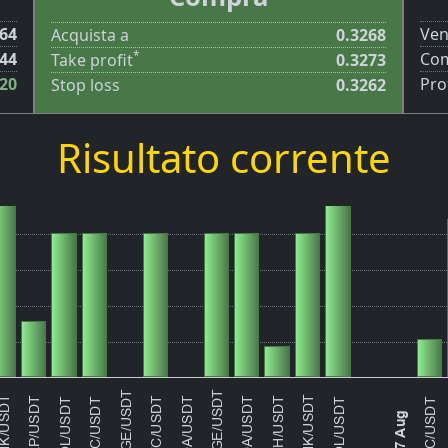
.64
Ven
Acquista a
0.3268
*
.44
Com
Take profit
0.3273
20
Prof
Stop loss
0.3262
Risultato corrente