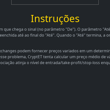
Instruções
 que chega o sinal (no parâmetro "De"). O parâmetro "Até"
nchida até ao final do "Até". Quando o "Até" termina, a o
 exchanges podem fornecer preços variados em um determi
 esse problema, CryptET tenta calcular um preço médio de 
ociação atinja o nível de entrada/take-profit/stop-loss en