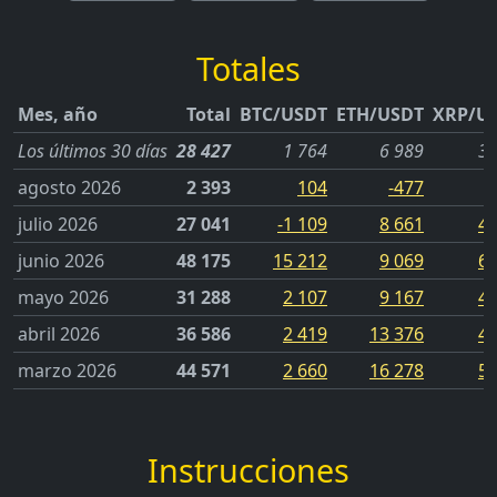
Totales
Mes, año
Total
BTC/USDT
ETH/USDT
XRP/U
Los últimos 30 días
28 427
1 764
6 989
3 
agosto 2026
2 393
104
-477
julio 2026
27 041
-1 109
8 661
4 
junio 2026
48 175
15 212
9 069
6 
mayo 2026
31 288
2 107
9 167
4 
abril 2026
36 586
2 419
13 376
4 
marzo 2026
44 571
2 660
16 278
5 
Instrucciones