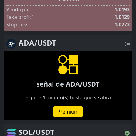
Venda por
1.0193
*
Take profit
1.0129
Stop Loss
1.0273
ADA/USDT
señal de ADA/USDT
Espere
1
minuto(s) hasta que se abra
Premium
SOL/USDT