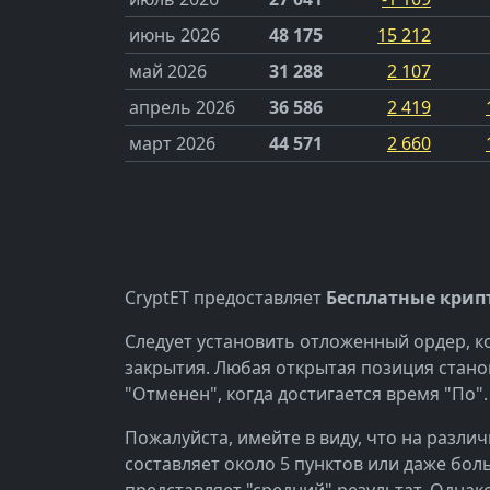
июнь 2026
48 175
15 212
май 2026
31 288
2 107
апрель 2026
36 586
2 419
март 2026
44 571
2 660
CryptET предоставляет
Бесплатные крип
Следует установить отложенный ордер, ко
закрытия. Любая открытая позиция стано
"Отменен", когда достигается время "По"
Пожалуйста, имейте в виду, что на разл
составляет около 5 пунктов или даже бо