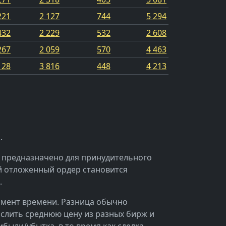
221
2 127
744
5 294
432
2 229
532
2 608
267
2 059
570
4 463
128
3 816
448
4 213
.
о" предназначено для принудительного
ой отложенный ордер становится
.
момент времени. Разница обычно
ислить среднюю цену из разных бирж и