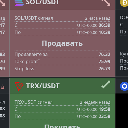
SOL/USDT
DOG
SOL/USDT сигнал
зад
2 часа назад
С
:17
С
06:39
UTC
+00:00
По
:17
По
10:39
UTC
+00:00
Продавать
Куп
983
Продавайте за
76.32
*
Про
970
Take profit
75.99
При
999
Stop loss
76.73
TRX/USDT
TRX/USDT сигнал
зад
2 недели назад
:08
С
19:58
UTC
+00:00
:08
По
23:58
UTC
+00:00
Покупать