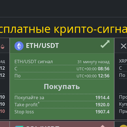
сплатные крипто-сигн
ETH/USDT
XRP
ETH/USDT сигнал
зад
31 минуту назад
:12
С
С
08:56
UTC
+00:00
:12
По
По
12:56
UTC
+00:00
Покупать
10
Про
Покупайте за
1914.4
*
10
Куп
Take profit
1920.0
-10
При
Stop loss
1907.4