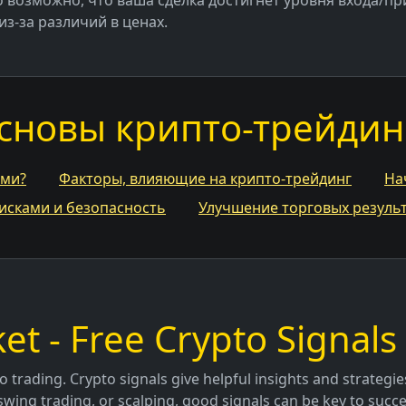
о возможно, что ваша сделка достигнет уровня входа/при
из-за различий в ценах.
сновы крипто-трейдин
ами?
Факторы, влияющие на крипто-трейдинг
На
исками и безопасность
Улучшение торговых результ
et - Free Crypto Signals 
o trading. Crypto signals give helpful insights and strategi
swing trading, or scalping, good signals can be key to succe