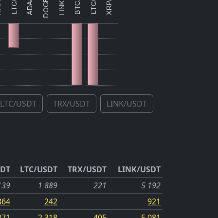
LTC/USDT
TRX/USDT
LINK/USDT
DT
LTC/USDT
TRX/USDT
LINK/USDT
139
1 889
221
5 192
864
242
921
271
2 318
405
5 081