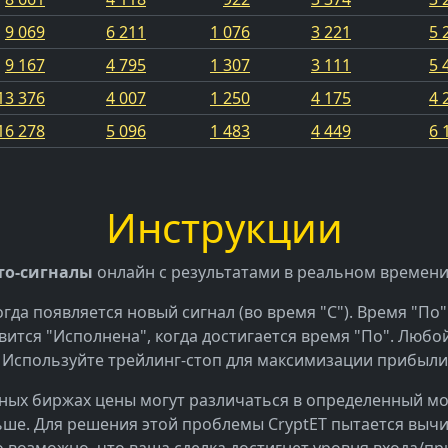
9 069
6 211
1 076
3 221
5 
9 167
4 795
1 307
3 111
5 
13 376
4 007
1 250
4 175
4 
16 278
5 096
1 483
4 449
6 
Инструкции
то-сигналы
онлайн с результатами в реальном времени
гда появляется новый сигнал (во время "С"). Время "П
вится "Исполнена", когда достигается время "По". Люб
. Используйте трейлинг-стоп для максимизации прибыли
ичных биржах цены могут различаться в определенный 
льше. Для решения этой проблемы CryptET пытается выч