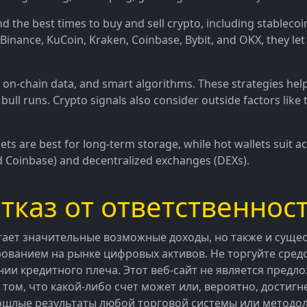
nd the best times to buy and sell crypto, including stableco
 Binance, KuCoin, Kraken, Coinbase, Bybit, and OKX, they le
on-chain data, and smart algorithms. These strategies help 
bull runs. Crypto signals also consider outside factors like
ts are best for long-term storage, while hot wallets suit ac
d Coinbase) and decentralized exchanges (DEXs).
тказ от ответственнос
ает значительные возможные доходы, но также и сущес
рованием на рынке цифровых активов. Не торгуйте сред
нии кредитного плеча. Этот веб-сайт не является пред
 том, что какой-либо счет может или, вероятно, достиг
рошлые результаты любой торговой системы или методо