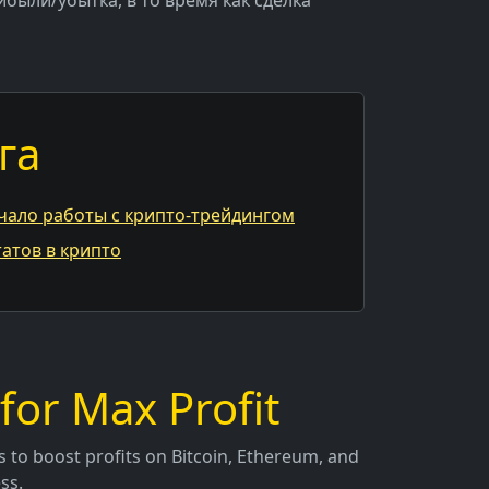
были/убытка, в то время как сделка
га
чало работы с крипто-трейдингом
атов в крипто
for Max Profit
es to boost profits on Bitcoin, Ethereum, and
ss.