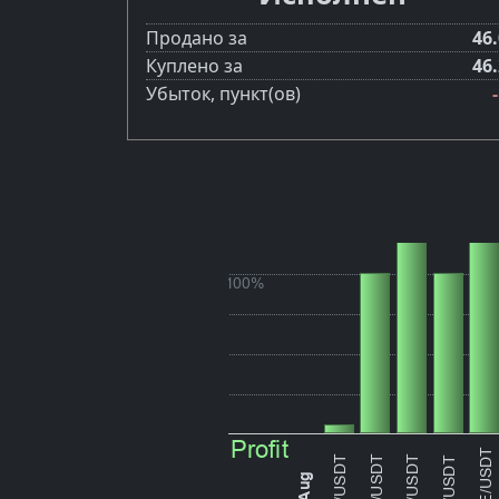
Продано за
46
Куплено за
46
Убыток, пункт(ов)