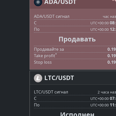
ADA/USDT
ADA/USDT сигнал
час на
С
08
UTC
+00:00
По
12
UTC
+00:00
Продавать
Продавайте за
0.1
*
Take profit
0.1
Stop loss
0.1
LTC/USDT
LTC/USDT сигнал
2 часа на
С
07
UTC
+00:00
По
11
UTC
+00:00
Исполнен