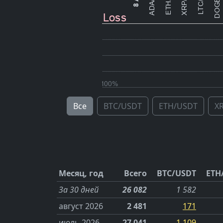
Все
BTC/USDT
ETH/USDT
X
Месяц, год
Всего
BTC/USDT
ETH
За 30 дней
26 082
1 582
август 2026
2 481
171
июль 2026
27 041
-1 109