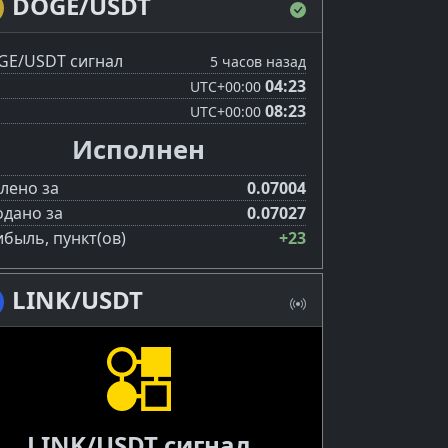
DOGE/USDT
E/USDT сигнал
5 часов назад
04:23
UTC
+00:00
08:23
UTC
+00:00
Исполнен
лено за
0.07004
дано за
0.07027
быль, пункт(ов)
+23
LINK/USDT
LINK/USDT сигнал