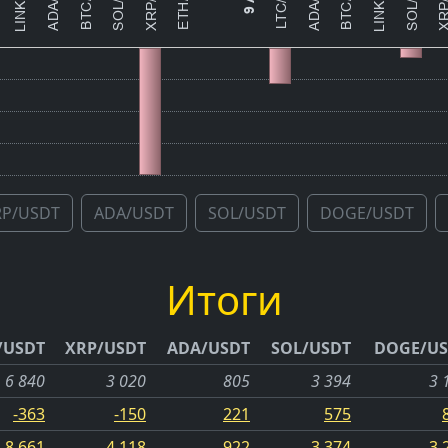
RP/USDT
ADA/USDT
SOL/USDT
DOGE/USDT
Итоги
/USDT
XRP/USDT
ADA/USDT
SOL/USDT
DOGE/US
6 840
3 020
805
3 394
3 
-363
-150
221
575
8 661
4 118
922
3 374
3 