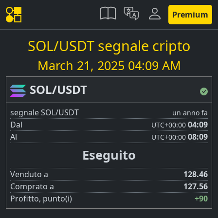
Premium
SOL/USDT segnale cripto
March 21, 2025 04:09 AM
SOL/USDT
segnale SOL/USDT
un anno fa
Dal
04:09
UTC
+00:00
Al
08:09
UTC
+00:00
Eseguito
Venduto a
128.46
Comprato a
127.56
Profitto, punto(i)
+90