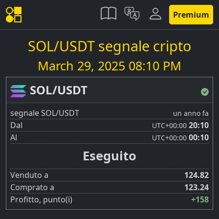
Premium
SOL/USDT segnale cripto
March 29, 2025 08:10 PM
SOL/USDT
segnale SOL/USDT
un anno fa
Dal
20:10
UTC
+00:00
Al
00:10
UTC
+00:00
Eseguito
Venduto a
124.82
Comprato a
123.24
Profitto, punto(i)
+158