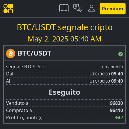
Premium
BTC/USDT segnale cripto
May 2, 2025 05:40 AM
BTC/USDT
segnale BTC/USDT
un anno fa
Dal
05:40
UTC
+00:00
Al
09:40
UTC
+00:00
Eseguito
Venduto a
96830
Comprato a
96410
Profitto, punto(i)
+42